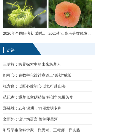
2026年全国研考初试时间发布
2025浙江高考分数线发布！普通类一段线490二段线268
访谈
王啸辉：跨界探索中的未来筑梦人
姚可心：在数字化设计赛道上“破壁”成长
张方良：以匠心致初心 以笃行赴山海
范纪杰：逐梦低空砺精技 科创争先展芳华
郑强胜：25年深耕，11项发明专利
文雨婷：设计为语言 落笔即星河
引导学生像科学家一样思考、工程师一样实践