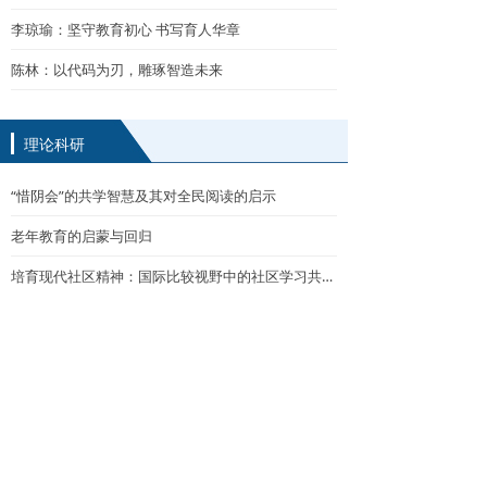
李琼瑜：坚守教育初心 书写育人华章
陈林：以代码为刃，雕琢智造未来
理论科研
“惜阴会”的共学智慧及其对全民阅读的启示
老年教育的启蒙与回归
培育现代社区精神：国际比较视野中的社区学习共同体理论
引导教师成为数字时代的“燃灯者”
从科学教育到科技教育，有何不一样？
撰写教学成果报告三“不要”
请让家庭教育回归从容与温度
虚拟样本：撬动教育科研变革的杠杆