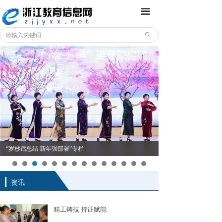
끀
ꄙ
深化战略合作 赋能内涵发展
“岁杪话总结 新年强部署”专栏
资讯
精工铸技 持证赋能