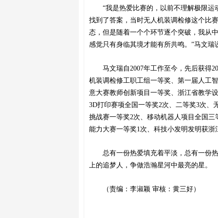
“我是热爱比赛的，以前不理解极限运
找到了答案
，当时无人机
装调检修这个比
态，但是随着一个个环节逐个突破，我从
感觉只有身临其境才能有所共鸣。
”马文瑞
马文瑞自2007年工作至今
，
先后获得2
机装调检修工职工组一等奖、第一届人工
意大赛教师创新项目一等奖、浙江省教学设
3D打印赛项全国一等奖2次、二等奖3次
挑战赛一等奖2次、移动机器人项目全国三
能力大赛一等奖1次、科技小发明发明获浙
总有一份热爱填充着平淡，总
有
一份
上的追梦人
，
争做
浩瀚星河中最亮
的星
。
（责编：李淑颖
审核：黄三好）