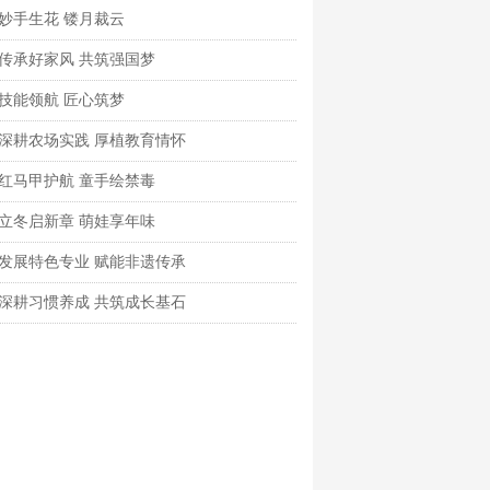
妙手生花 镂月裁云
传承好家风 共筑强国梦
技能领航 匠心筑梦
深耕农场实践 厚植教育情怀
红马甲护航 童手绘禁毒
立冬启新章 萌娃享年味
发展特色专业 赋能非遗传承
深耕习惯养成 共筑成长基石