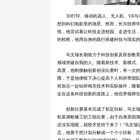
3D打印、移动机器人、
无人机、
VR与
想到科幻电影里的场景
。然而，长兴技师
线
，
他
尝试着
让科技走进校园、走进生活
的桎梏，他用自身的践行搭建科技与现实
马文瑞
长期致力于科技创新及双创教
领域突破自我的人。
随着新技术、新模式
高度，
他
刚
接触
创新
创业
比赛
时
，
有一次
围，于是他
便暗下决心
提高个人和所带团
班加点一起
钻研
相关技术和实际操作
，随着
走
在这条
科技创新的
道路上
，
他也带领师
创新比赛基本完成了初定目标，马文
机装调检修工职工组比赛，由于自身原因
还没实现呢，就咬牙坚持下来了！”马文瑞
态，他善于
把计划分解成一个个小目标，