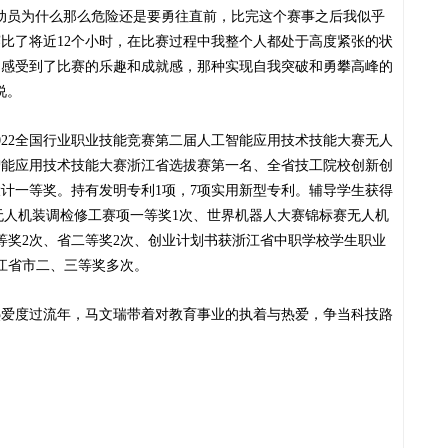
动员为什么那么危险还是要
勇往直前
，比完这
个赛事之
后我
似乎
赛
比了将近12个小时，
在比赛过程中我
整个人都处于
高度紧张的状
中感受到了比赛的乐趣和成就感，那种实现自我突破和勇攀高峰的
说。
022全国行业职业技能竞赛第二届人工智能应用技术技能大赛无人
智能应用技术技能大赛
浙江
省选拔赛
第一名
、全省技工院校创新创
计一等奖。持有发明专利1项，7项实用新型专利。辅导学生获得
、无人机装调检修工赛项一等奖1次、世界机器人大赛锦标赛无人机
等奖2次、省二等奖2次、创业计划书获浙江省中职学校学生职业
江省市二、三等奖多次。
热爱度
过
流年，马文瑞带着对教育事业的执着与热爱，争当科技路