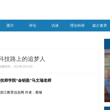
图片
评论
访谈
理论科研
媒介素养
图片
评论
访谈
理论科研
媒介素养
科技路上的追梦人
创建时间：
2023年3月14日
技师学院“金钥匙”马文瑞老师
浙江教育信息网
作者：
蔡臻
张万阳：每一次起跑都要全力以赴
星光不问赶路人，时光不负有心人
小小“网红”直播带货助力乡村振兴
邹欣颖：迎着太阳奔跑的女孩
厚植海洋文化 陪伴儿童成长
锻造硬核实力 方能技高一筹
培育文化素养 发扬武术精神
锤炼过硬本领 赋能精彩人生
走技能成才路 奋斗筑梦未来
王炳乾：匠技立身 匠行育人
韦佳球：心有梦想 必有远方
吕可渐：破茧而出 初露光芒
走技能成才路 树技能报国志
王梦珂：勇敢追梦 技能成才
以青春力量开启蜂农致富路
中职生用奋斗擦亮青春底色
天使在人间，最美逆行者
气膜实验室里的“侦察兵”
在时代窗口 奋笔写青春
展专业才艺 绽时尚魅力
争当科技路上的追梦人
中职生逆袭考上研究生
热血青春护卫生命之光
技能成就少女职业梦
耀眼银幕，逐梦舞台
目有繁星 追光而行
技能成才 匠心筑梦
爱上创客 梦想起航
星光助力 高考加油
追逐心中的梦想