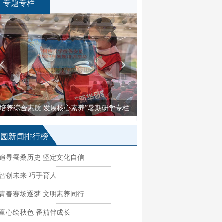
专题专栏
넳
넲
“培养综合素质 发展核心素养”暑期研学专栏
“骊歌声响 逐梦远
校园新闻排行榜
追寻蚕桑历史 坚定文化自信
智创未来 巧手育人
青春赛场逐梦 文明素养同行
童心绘秋色 番茄伴成长