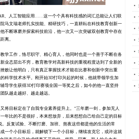
넷
AR
、
人工智能应用
……这
一个个具有科技感的词汇总能让人们联
넷
学院
马文瑞老师
扎实技能、精研技巧
，
一直
耕耘
在
科技教育创新一
넷
，
他不断琢磨并
探索科技
前沿，他一次又一次突破双创教育中存在
的距离。
넷
넷
育教学工作，恪尽职守
、
精心育人
，
他同时也是一个善于不断在各
、新业态层出不穷，教育教学对高新科技的重视程度达到了全新的
넷
的挫败让他明白
，
只有真正掌握技术才能在比赛和创新中突出重
넷
队的
科
学技术水平
。刚开始3D打印
兴起的时候
，他就带领学生
加
辅导学生获得3D打印赛项全国一等奖之后，
如今的他一直坚持
넷
生团队
越走越好
、
越走越远
。
瑞又将目标定在了自我专业素养提升上。
“三年磨一剑，
参加无人
第一年比的不
是很
好，本来想放弃，后来想
想
自己给自己定的目标
说。反复试验、不断打磨、加班、熬夜这些都是他的生活的
常
完成一个小目标后
，
就
解锁
下一个小目标
，
继续攻克它，
或许这就