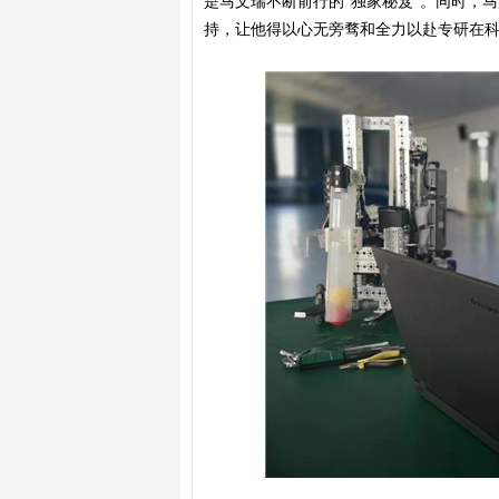
是马文瑞不断前行的“独家秘笈”。同时，
马
持，让他
得以心无旁骛和全力以赴专研在