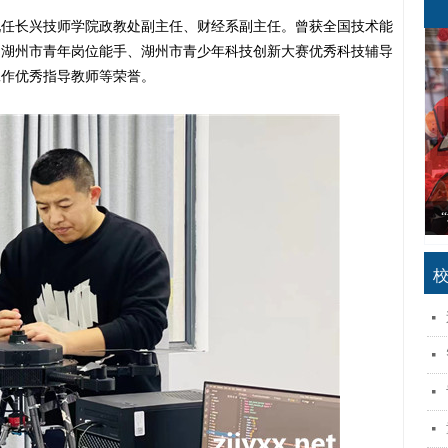
现任长兴技师学院政教处副主任、财经系副主任
。曾获
全国技术能
、湖州市青年岗位能手、湖州市青少年科技创新大赛优秀科技辅导
工作优秀指导教师
等荣誉。
浙江省中职教师跨界融合发展共同体探索与实践
“创新党建品牌 赋能教育教学”生动实践专栏
特色化办学赋能高质量发展探索与实践专栏
2023年浙江省全民终身学习活动周专栏
浙江省社区教育特色品牌项目建设专栏
林乃聪：希望孩子们有一个诗意的童年
家庭教育赋能孩子成长探索与实践专栏
职业教育产教融合赋能提升行动专栏
关注更多学子走上技能成才之路专栏
“灯塔引航”党建共同体生动实践专栏
“体验端午习俗 传承传统文化”专栏
“崇尚一技之长 擦亮生活底色”专栏
“关爱心理健康 护航学子成长”专栏
“弘扬雷锋精神 劲吹文明新风”专栏
“以美育人 以美培元”生动实践专栏
嵊州市卓越校长青蓝工程培训专栏
阅读为人生打下底色读书行动专栏
【诗评】笔端生意趣，字里跃童心
“筑梦新学期 同心向未来”专栏
“岁杪话总结 新年强部署”专栏
聚焦高质量教师队伍建设专栏
社区共学养老探索与实践专栏
幼儿动商教育研究专栏
넷
넷
넷
넷