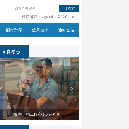
끠
搜索
投稿邮箱：zjjyxxbs@126.com
招考升学
信息技术
通知公告
招考升学
信息技术
通知公告
青春励志
넳
넲
秦宇：精工匠心 以技铸魂
高文英：初心决定道路