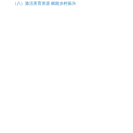
（八）
激活美育资源 赋能乡村振兴
（七）
声乐之音润桃李 美育花开香满园
（六）
笔墨为犁果满枝
（五）
把握美育工作方向 聚焦美育改革任
务
（四）
让美育浸润学习与生活
（三）
郭敏：笔墨多情趣 书画见精神
（二）
浅谈现当代写意花鸟画题材的拓展与
创新
（一）
浅谈中国画意境的构成