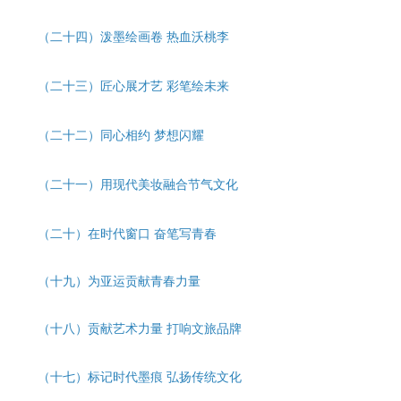
（二十
四
）
泼墨绘画卷
热血沃桃李
（二十三）
匠心展才艺
彩笔绘未来
（二十
二
）
同心相约
梦想闪耀
（二十
一
）
用现代美妆融合节气文化
（二十）
在时代窗口 奋笔写青春
（十九）
为亚运贡献青春力量
（十八）
贡献艺术力量 打响文旅品牌
（十七）
标记时代墨痕 弘扬传统文化