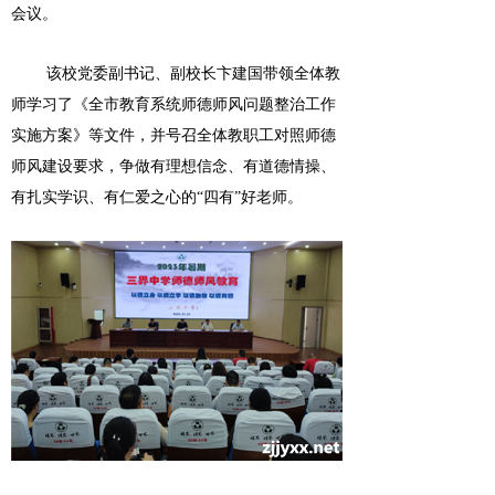
会议。
该校党委副书记、副校长卞建国带领全体教
师学习了《全市教育系统师德师风问题整治工作
实施方案》等文件，并号召全体教职工对照师德
师风建设要求，争做有理想信念、有道德情操、
有扎实学识、有仁爱之心的
“四有”好老师。