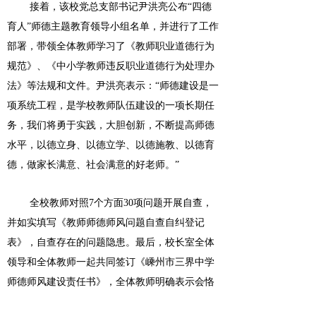
接着，该校党总支部书记尹洪亮公布
“
四德
育人
”师德主题教育领导小组名单，并进行了工作
部署，带领全体教师学习了《教师职业道德行为
规范》、《中小学教师违反职业道德行为处理办
法》等法规和文件。尹洪亮表示：“师德建设是一
项系统工程，是学校教师队伍建设的一项长期任
务，我们将勇于实践，大胆创新，不断提高师德
水平，以德立身、以德立学、以德施教、以德育
德，做家长满意、社会满意的好老师。”
全校教师对照
7个方面30项问题开展自查，
并如实填写《教师师德师风问题自查自纠登记
表》，自查存在的问题隐患。最后，校长室全体
领导和全体教师一起共同签订《嵊州市三界中学
师德师风建设责任书》，全体教师明确表示会恪
守法规，坚守道德底线，以德治教，以德育人，