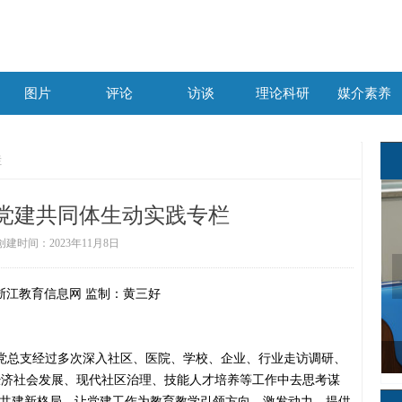
图片
评论
访谈
理论科研
媒介素养
图片
评论
访谈
理论科研
媒介素养
栏
”党建共同体生动实践专栏
创建时间：
2023年11月8日
浙江教育信息网
监制：黄三好
张万阳：每一次起跑都要全力以赴
星光不问赶路人，时光不负有心人
小小“网红”直播带货助力乡村振兴
邹欣颖：迎着太阳奔跑的女孩
厚植海洋文化 陪伴儿童成长
锻造硬核实力 方能技高一筹
培育文化素养 发扬武术精神
锤炼过硬本领 赋能精彩人生
走技能成才路 奋斗筑梦未来
王炳乾：匠技立身 匠行育人
韦佳球：心有梦想 必有远方
吕可渐：破茧而出 初露光芒
走技能成才路 树技能报国志
王梦珂：勇敢追梦 技能成才
以青春力量开启蜂农致富路
中职生用奋斗擦亮青春底色
天使在人间，最美逆行者
气膜实验室里的“侦察兵”
在时代窗口 奋笔写青春
展专业才艺 绽时尚魅力
争当科技路上的追梦人
中职生逆袭考上研究生
热血青春护卫生命之光
技能成就少女职业梦
耀眼银幕，逐梦舞台
目有繁星 追光而行
技能成才 匠心筑梦
爱上创客 梦想起航
星光助力 高考加油
追逐心中的梦想
党总支
经过多次深入社区、医院、学校、企业、行业走访调研、
经济社会发展、现代社区治理、技能人才培养等工作中去思考谋
建共建新格局，让党建工作为教育教学引领方向、激发动力、提供