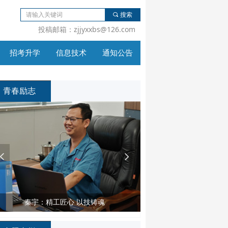
끠
搜索
投稿邮箱：zjjyxxbs@126.com
招考升学
信息技术
通知公告
招考升学
信息技术
通知公告
青春励志
넳
넲
秦宇：精工匠心 以技铸魂
高文英：初心决定道路