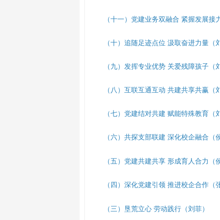
（十
一
）
党建业务双融合
紧握发展接
（
十
）
追随
足迹点位
汲取奋进力量
（
（
九
）
发挥
专业
优势
关爱残障孩子
（
（八
）
互联互通互动
共建共享共赢
（
（
七
）
党建结对共建
赋能特殊教育
（
（
六
）
共探支部联建
深化校企融合
（
（
五
）
党建
共建共享
形成育人合力
（
（
四
）
深化党建引领
推进
校企
合作
（
（三）
垦荒立心 劳动践行
（
刘菲
）