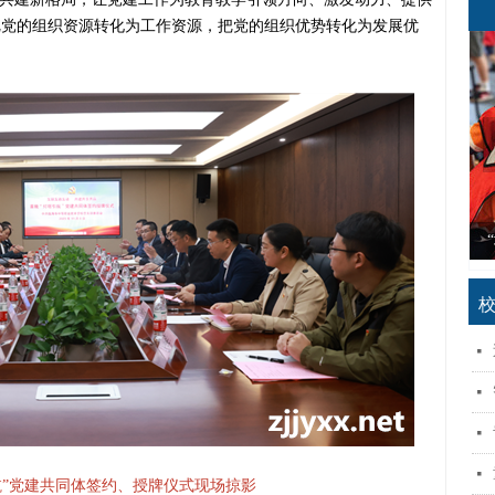
把党的组织资源转化为工作资源，把党的组织优势转化为发展优
浙江省中职教师跨界融合发展共同体探索与实践
“创新党建品牌 赋能教育教学”生动实践专栏
特色化办学赋能高质量发展探索与实践专栏
2023年浙江省全民终身学习活动周专栏
浙江省社区教育特色品牌项目建设专栏
林乃聪：希望孩子们有一个诗意的童年
家庭教育赋能孩子成长探索与实践专栏
职业教育产教融合赋能提升行动专栏
关注更多学子走上技能成才之路专栏
“灯塔引航”党建共同体生动实践专栏
“体验端午习俗 传承传统文化”专栏
“崇尚一技之长 擦亮生活底色”专栏
“关爱心理健康 护航学子成长”专栏
“弘扬雷锋精神 劲吹文明新风”专栏
“以美育人 以美培元”生动实践专栏
嵊州市卓越校长青蓝工程培训专栏
阅读为人生打下底色读书行动专栏
【诗评】笔端生意趣，字里跃童心
“筑梦新学期 同心向未来”专栏
“岁杪话总结 新年强部署”专栏
聚焦高质量教师队伍建设专栏
社区共学养老探索与实践专栏
幼儿动商教育研究专栏
넷
넷
넷
넷
航”党建共同体签约、
授牌仪式现场掠影