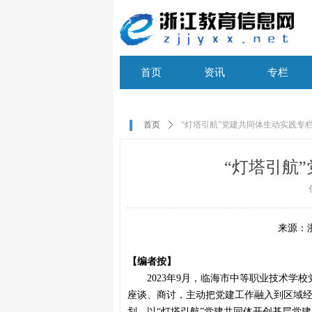
首页
资讯
专栏
首页
资讯
专栏
首页
ꄲ
“灯塔引航”党建共同体生动实践专
“灯塔引航
来源：
【编者按】
2023
年9月，
临海市中等职业技术学校
座谈、商讨，主动把党建工作融入到区域
划，
以
“灯塔引航”党建共同体开创基层党