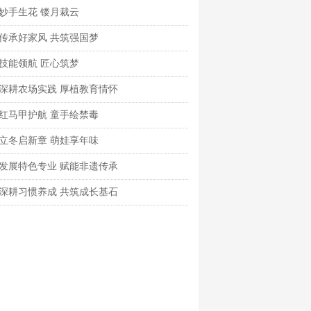
妙手生花 镂月裁云
传承好家风 共筑强国梦
技能领航 匠心筑梦
深耕农场实践 厚植教育情怀
红马甲护航 童手绘禁毒
立冬启新章 萌娃享年味
发展特色专业 赋能非遗传承
深耕习惯养成 共筑成长基石