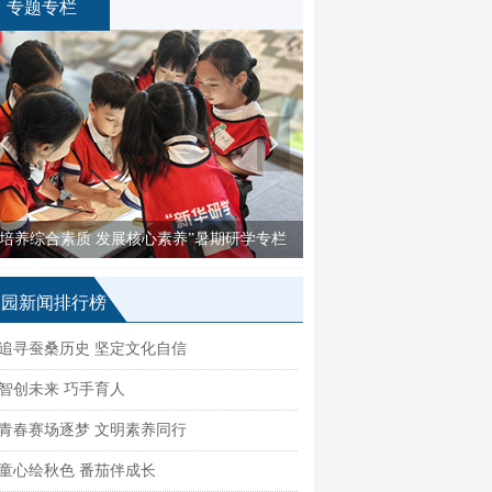
专题专栏
넳
넲
“培养综合素质 发展核心素养”暑期研学专栏
“骊歌声响 逐梦远
校园新闻排行榜
追寻蚕桑历史 坚定文化自信
智创未来 巧手育人
青春赛场逐梦 文明素养同行
童心绘秋色 番茄伴成长