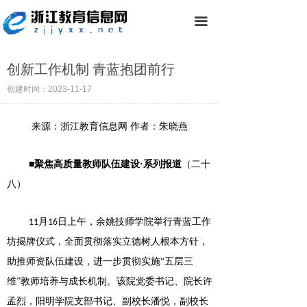
끀
创新工作机制 青蓝抱团前行
创建时间：
2023-11-17
来源：浙江教育信息网
作者：
朱晓燕
■聚焦高质量教师队伍建设·系列报道
（二十
八
）
月
日上午，余姚技师学院
举行青蓝工作
11
16
坊揭牌仪式
，
全面贯彻落实立德树人根本方针，
助推师资队伍建设，进一步贯彻实施
“五层三
维”教师培养与成长机制
。
该院
党委书记
、院长许
孟烈，阳明学院支部书记、副校长潘悦，副校长