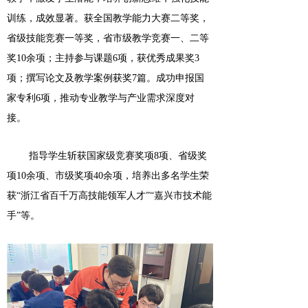
训练，成效显著。
获全国教学能力大赛二等奖
，
省级技能竞赛一等奖，省
市
级教学竞赛一
、
二
等
奖
10余项；主持参与课题6项，获优秀成果奖3
项
；
撰写论文及教学案例获
奖
7篇
。
成功
申
报
国
家专利
6项，推动专业教学与产业需求深度对
接
。
指导学生斩获国家级竞赛奖项
8项、省级奖
项10余项、市级奖项40余项，培养出多名
学生荣
获
“浙江省百千万高技能领军人才
”“
嘉兴市技术能
手
”
等
。