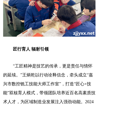
匠行育人
辐射引领
“工匠精神是技艺的传承，更是责任与情怀
的延续。”王炳乾以行动诠释信念，牵头成立“嘉
兴市数控铣工技能大师工作室”，打造“匠心+技
能”双核育人模式
，
带领团队培养近百名高素质技
术人才，
为区域制造业发展注入强劲
动能。
2024
年，
王炳乾及其工作室
团队走访多家制造企业，
解决了多项生产难题，并获得
3项国家级专利。
工作室还携手浙江微控智造公司成功申报“产教融
合型企业”，并与日新金属合作推进“产学合作协