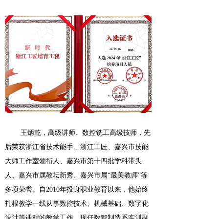
王炳乾，高级讲师、数控铣工高级技师，
先
后荣获
浙江省技术能手
、
浙江工匠、
嘉兴市技能
大师工作室领衔
人
、
嘉兴市第十四批学科带头
人、嘉兴
市属教坛新秀、
嘉兴
市属
“最美教师”
等
多项荣誉。自
2010年投身职业教育以来，他始终
扎根教学一线
从事数控技术、机械基础、数字化
设计等课程的教学工作
，现任数智制造系实训副