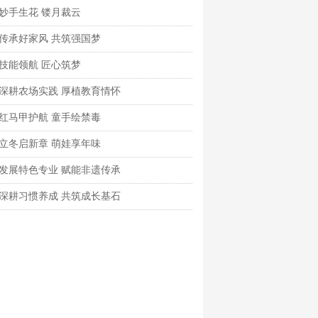
妙手生花 镂月裁云
传承好家风 共筑强国梦
技能领航 匠心筑梦
深耕农场实践 厚植教育情怀
红马甲护航 童手绘禁毒
立冬启新章 萌娃享年味
发展特色专业 赋能非遗传承
深耕习惯养成 共筑成长基石