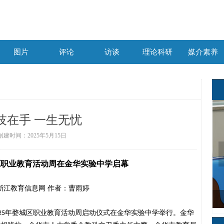
图片
评论
访谈
理论科研
媒介素养
图片
评论
访谈
理论科研
媒介素养
技在手 一生无忧
创建时间：
2025年5月15日
区职业教育活动周在金华实验中学启幕
浙江教育信息网
作者：
曹雨婷
张万阳：每一次起跑都要全力以赴
星光不问赶路人，时光不负有心人
小小“网红”直播带货助力乡村振兴
邹欣颖：迎着太阳奔跑的女孩
厚植海洋文化 陪伴儿童成长
锻造硬核实力 方能技高一筹
培育文化素养 发扬武术精神
锤炼过硬本领 赋能精彩人生
走技能成才路 奋斗筑梦未来
王炳乾：匠技立身 匠行育人
韦佳球：心有梦想 必有远方
吕可渐：破茧而出 初露光芒
走技能成才路 树技能报国志
王梦珂：勇敢追梦 技能成才
以青春力量开启蜂农致富路
中职生用奋斗擦亮青春底色
天使在人间，最美逆行者
气膜实验室里的“侦察兵”
在时代窗口 奋笔写青春
展专业才艺 绽时尚魅力
争当科技路上的追梦人
中职生逆袭考上研究生
热血青春护卫生命之光
技能成就少女职业梦
耀眼银幕，逐梦舞台
目有繁星 追光而行
技能成才 匠心筑梦
爱上创客 梦想起航
星光助力 高考加油
追逐心中的梦想
秦宇：精工匠心 以技铸魂
年婺城区职业教育活动周启动仪式在金华实验中学举行。金华
25