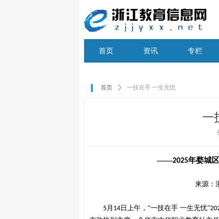
首页
资讯
专栏
首页
资讯
专栏
首页
ꄲ
一技在手 一生无忧
一
——
年婺城
2025
来源：
月
日上午，“一技在手 一生无忧”
5
14
20