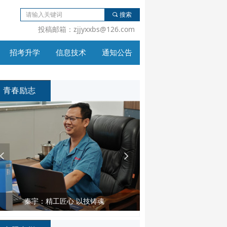
끠
搜索
投稿邮箱：zjjyxxbs@126.com
招考升学
信息技术
通知公告
招考升学
信息技术
通知公告
青春励志
넳
넲
高文英：初心决定道路 认知决定高度