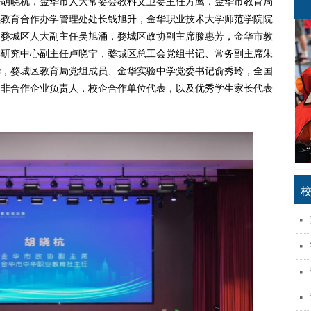
任胡晓杭，金华市人大常委会教科文卫委主任方鹰，金华市教育局
续教育合作办学管理处处长钱旭升，金华职业技术大学师范学院院
，婺城区人大副主任吴旭涌，婺城区政协副主席滕惠芳，金华市教
学研究中心副主任卢晓宁，婺城区总工会党组书记、常务副主席朱
华，婺城区教育局党组成员、金华实验中学党委书记俞秀玲，全国
中非合作企业负责人，校企合作单位代表，以及优秀学生家长代表
浙江省中职教师跨界融合发展共同体探索与实践
“创新党建品牌 赋能教育教学”生动实践专栏
特色化办学赋能高质量发展探索与实践专栏
2023年浙江省全民终身学习活动周专栏
浙江省社区教育特色品牌项目建设专栏
林乃聪：希望孩子们有一个诗意的童年
家庭教育赋能孩子成长探索与实践专栏
职业教育产教融合赋能提升行动专栏
关注更多学子走上技能成才之路专栏
“灯塔引航”党建共同体生动实践专栏
“体验端午习俗 传承传统文化”专栏
“崇尚一技之长 擦亮生活底色”专栏
“关爱心理健康 护航学子成长”专栏
“弘扬雷锋精神 劲吹文明新风”专栏
“以美育人 以美培元”生动实践专栏
嵊州市卓越校长青蓝工程培训专栏
阅读为人生打下底色读书行动专栏
【诗评】笔端生意趣，字里跃童心
“筑梦新学期 同心向未来”专栏
“岁杪话总结 新年强部署”专栏
聚焦高质量教师队伍建设专栏
社区共学养老探索与实践专栏
“培养综合素质 发展核心素养”暑期研学
幼儿动商教育研究专栏
넷
넷
넷
넷