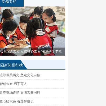
专题专栏
넳
넲
专栏
“骊歌声响 逐梦远航”毕业季专栏
校园新闻排行榜
追寻蚕桑历史 坚定文化自信
智创未来 巧手育人
青春赛场逐梦 文明素养同行
童心绘秋色 番茄伴成长