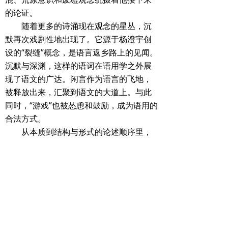
的论证。
随着更多的诗涌现在观念的星丛，沉
默再次戏剧性地出现了。它源于杨澄宇创
设的“裂缝”概念，是语言返乡路上的见闻。
沉默与深渊，这样的语词在语用学之外展
现了语文的广达。闲言作为语言的飞地，
被释放出来，汇聚到语文的大道上。与此
同时，“游戏”也被怂恿和鼓励，成为语用的
合法方式。
从本质到结构与形式的论述顺序里，
可感受到作者的良苦用心。至此，大部分
诗歌的形式谈论不再局限于小学范畴的前
景语言，呈现出主体在场的格调。杨澄宇
甚至分析了在翻译情境下的汉语现代性
状，我认为，这抵达了新诗研讨的一个真
问题。在庞德的诗中，作者进行了汉语元
素论的追问，看到了一场遥远的互文。缄