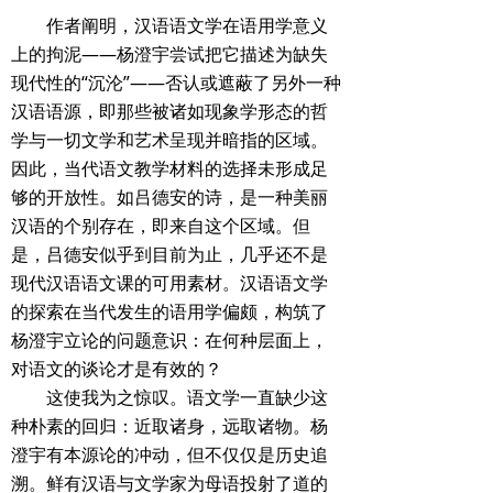
作者阐明，汉语语文学在语用学意义
上的拘泥——杨澄宇尝试把它描述为缺失
现代性的“沉沦”——否认或遮蔽了另外一种
汉语语源，即那些被诸如现象学形态的哲
学与一切文学和艺术呈现并暗指的区域。
因此，当代语文教学材料的选择未形成足
够的开放性。如吕德安的诗，是一种美丽
汉语的个别存在，即来自这个区域。但
是，吕德安似乎到目前为止，几乎还不是
现代汉语语文课的可用素材。汉语语文学
的探索在当代发生的语用学偏颇，构筑了
杨澄宇立论的问题意识：在何种层面上，
对语文的谈论才是有效的？
这使我为之惊叹。语文学一直缺少这
种朴素的回归：近取诸身，远取诸物。杨
澄宇有本源论的冲动，但不仅仅是历史追
溯。鲜有汉语与文学家为母语投射了道的