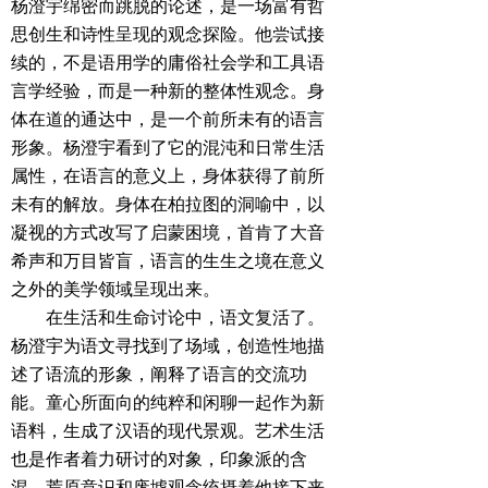
杨澄宇绵密而跳脱的论述，是一场富有哲
思创生和诗性呈现的观念探险。他尝试接
续的，不是语用学的庸俗社会学和工具语
言学经验，而是一种新的整体性观念。身
体在道的通达中，是一个前所未有的语言
形象。杨澄宇看到了它的混沌和日常生活
属性，在语言的意义上，身体获得了前所
未有的解放。身体在柏拉图的洞喻中，以
凝视的方式改写了启蒙困境，首肯了大音
希声和万目皆盲，语言的生生之境在意义
之外的美学领域呈现出来。
在生活和生命讨论中，语文复活了。
杨澄宇为语文寻找到了场域，创造性地描
述了语流的形象，阐释了语言的交流功
能。童心所面向的纯粹和闲聊一起作为新
语料，生成了汉语的现代景观。艺术生活
也是作者着力研讨的对象，印象派的含
混、荒原意识和废墟观念统摄着他接下来