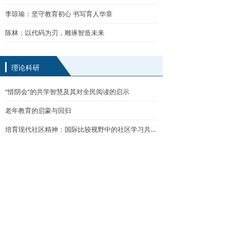
李琼瑜：坚守教育初心 书写育人华章
陈林：以代码为刃，雕琢智造未来
理论科研
“惜阴会”的共学智慧及其对全民阅读的启示
老年教育的启蒙与回归
培育现代社区精神：国际比较视野中的社区学习共同体理论
引导教师成为数字时代的“燃灯者”
从科学教育到科技教育，有何不一样？
撰写教学成果报告三“不要”
请让家庭教育回归从容与温度
虚拟样本：撬动教育科研变革的杠杆