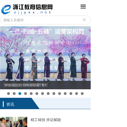
끀
ꄙ
深化战略合作 赋能内涵发展
“岁杪话总结 新年强部署”专栏
资讯
精工铸技 持证赋能