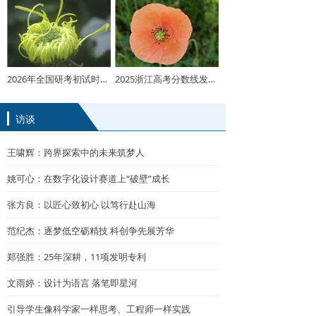
2026年全国研考初试时间发布
2025浙江高考分数线发布！普通类一段线490二段线268
访谈
王啸辉：跨界探索中的未来筑梦人
姚可心：在数字化设计赛道上“破壁”成长
张方良：以匠心致初心 以笃行赴山海
范纪杰：逐梦低空砺精技 科创争先展芳华
郑强胜：25年深耕，11项发明专利
文雨婷：设计为语言 落笔即星河
引导学生像科学家一样思考、工程师一样实践